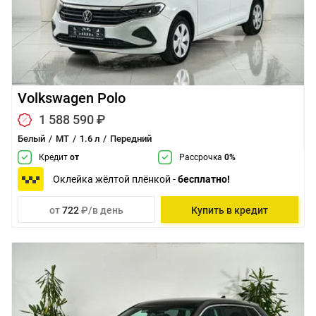
Volkswagen Polo
1 588 590 ₽
Белый
MT
1.6 л
Передний
Кредит
от
Рассрочка
0%
Оклейка жёлтой плёнкой -
бесплатно!
от
722
₽/в день
Купить в кредит