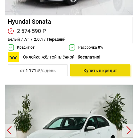
Hyundai Sonata
2 574 590 ₽
Белый
AT
2.0 л
Передний
Кредит
от
Рассрочка
0%
Оклейка жёлтой плёнкой -
бесплатно!
от
1 171
₽/в день
Купить в кредит