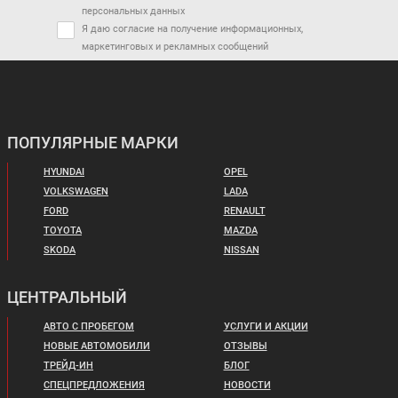
персональных данных
Я даю согласие на получение информационных,
маркетинговых и рекламных сообщений
ПОПУЛЯРНЫЕ МАРКИ
HYUNDAI
OPEL
VOLKSWAGEN
LADA
FORD
RENAULT
TOYOTA
MAZDA
SKODA
NISSAN
ЦЕНТРАЛЬНЫЙ
АВТО С ПРОБЕГОМ
УСЛУГИ И АКЦИИ
НОВЫЕ АВТОМОБИЛИ
ОТЗЫВЫ
ТРЕЙД-ИН
БЛОГ
СПЕЦПРЕДЛОЖЕНИЯ
НОВОСТИ