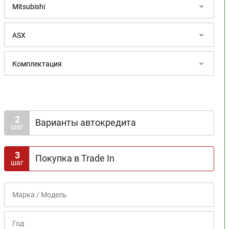
2
Варианты автокредита
шаг
Доступна госпрограмма
3
Покупка в Trade In
шаг
Срок кредита
1
2
3
4
5
6
7
8
Первоначальный взнос