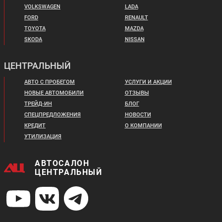
3 298 590 ₽
3 533 590 ₽
VOLKSWAGEN
LADA
В кредит от:
В кредит от:
FORD
RENAULT
45 005 ₽/мес.
48 212 ₽/мес.
TOYOTA
MAZDA
SKODA
NISSAN
ЦЕНТРАЛЬНЫЙ
АВТО С ПРОБЕГОМ
УСЛУГИ И АКЦИИ
НОВЫЕ АВТОМОБИЛИ
ОТЗЫВЫ
ТРЕЙД-ИН
БЛОГ
СПЕЦПРЕДЛОЖЕНИЯ
НОВОСТИ
КРЕДИТ
О КОМПАНИИ
УТИЛИЗАЦИЯ
АВТОСАЛОН
ЦЕНТРАЛЬНЫЙ