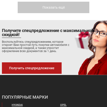
OUTLANDER 7 МЕСТ
ECLIPSE CROSS
Показать ещё
Получите спецпредложение с максимальной
скидкой!
Цена от:
Цена от:
Воспользуйтесь спецпредложением, которое
2 803 590 ₽
откроет Вам простой путь покупки автомобиля с
2 733 590 ₽
максимальной скидкой, а также упростит
В кредит от:
В кредит от:
оформление всех документов за 1 день.
38 252 ₽/мес.
37 297 ₽/мес.
L200
PAJERO SPORT
Получить спецпредложение
ПОПУЛЯРНЫЕ МАРКИ
HYUNDAI
OPEL
Цена от:
Цена от: