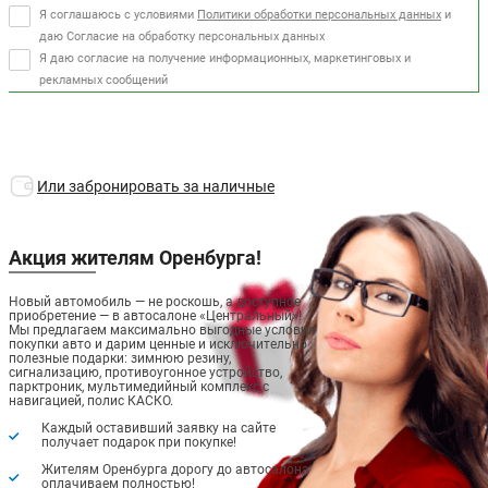
Я соглашаюсь с условиями
Политики обработки персональных данных
и
даю Согласие на обработку персональных данных
Я даю согласие на получение информационных, маркетинговых и
рекламных сообщений
Или забронировать за наличные
Акция жителям Оренбурга!
Новый автомобиль — не роскошь, а доступное
приобретение — в автосалоне «Центральный»!
Мы предлагаем максимально выгодные условия
покупки авто и дарим ценные и исключительно
полезные подарки: зимнюю резину,
сигнализацию, противоугонное устройство,
парктроник, мультимедийный комплекс с
навигацией, полис КАСКО.
Каждый оставивший заявку на сайте
получает подарок при покупке!
Жителям Оренбурга дорогу до автосалона
оплачиваем полностью!