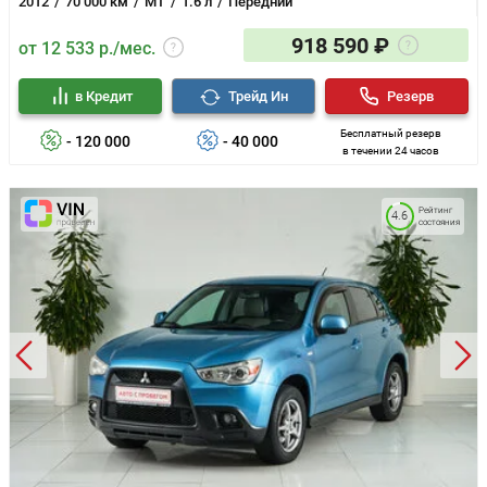
2012
70 000 км
MT
1.6 л
Передний
918 590 ₽
от 12 533 р./мес.
в Кредит
Трейд Ин
Резерв
Бесплатный резерв
- 120 000
- 40 000
в течении 24 часов
Рейтинг
4.6
состояния