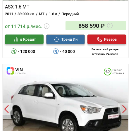
ASX 1.6 MT
2011
89 000 км
MT
1.6 л
Передний
858 590 ₽
от 11 714 р./мес.
в Кредит
Трейд Ин
Резерв
Бесплатный резерв
- 120 000
- 40 000
в течении 24 часов
Рейтинг
4.5
состояния