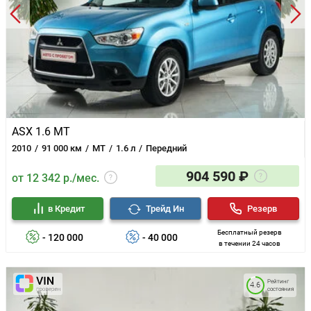
ASX 1.6 MT
2010
91 000 км
MT
1.6 л
Передний
904 590 ₽
от 12 342 р./мес.
в Кредит
Трейд Ин
Резерв
Бесплатный резерв
- 120 000
- 40 000
в течении 24 часов
Рейтинг
4.6
состояния