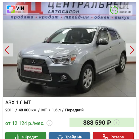
Рейтинг
4.7
состояния
ASX 1.6 MT
2011
48 000 км
MT
1.6 л
Передний
888 590 ₽
от 12 124 р./мес.
в Кредит
Трейд Ин
Резерв