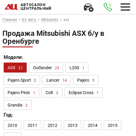
АВТОСАЛОН
ЦЕНТРАЛЬНЫЙ
Главная
БУ авто
Mitsubishi
asx
Продажа Mitsubishi ASX б/у в
Оренбурге
Модели:
ASX
Outlander
L200
21
23
1
Pajero Sport
Lancer
Pajero
2
14
5
Pajero Pinin
Colt
Eclipse Cross
1
2
1
Grandis
2
Год:
2010
2011
2012
2013
2014
2015