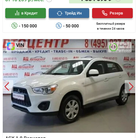
в Кредит
Трейд Ин
Резерв
Бесплатный резерв
- 150 000
- 50 000
в течении 24 часов
Рейтинг
4.8
состояния