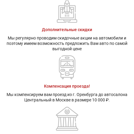
независимая
независимая
Передние
Дисковые
Дисковые
тормоза:
вентилируемые
вентилируем
Задние тормоза:
Дисковые
Дисковые
Дополнительные скидки
Мы регулярно проводим скидочные акции на автомобили и
поэтому имеем возможность предложить Вам авто по самой
выгодной цене
Компенсация проезда!
Мы компенсируем вам проезд из г. Оренбурга до автосалона
Центральный в Москве в размере 10 000 ₽.