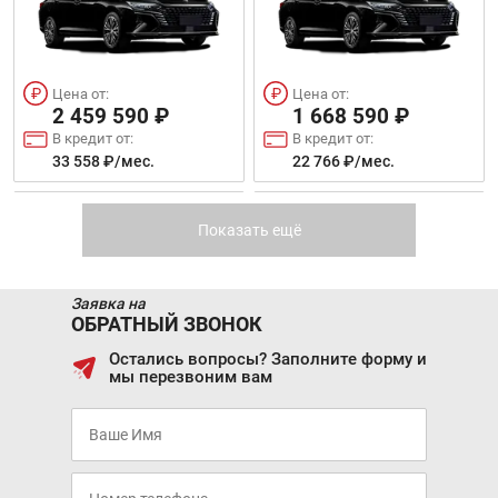
SKODA KAROQ
JAC IEV7S
Цена от:
Цена от:
2 459 590 ₽
1 668 590 ₽
В кредит от:
В кредит от:
33 558 ₽/мес.
22 766 ₽/мес.
Цена от:
Цена от:
2 380 590 ₽
2 463 590 ₽
DONGFENG FUKANG
CHANGAN EADO PLUS
ES600
Показать ещё
В кредит от:
В кредит от:
32 480 ₽/мес.
33 613 ₽/мес.
Заявка на
VOLKSWAGEN TAOS
CHANGAN CS55 PLUS
ОБРАТНЫЙ ЗВОНОК
Остались вопросы? Заполните форму и
мы перезвоним вам
Скоро в продаже
Цена от:
1 279 490 ₽
В кредит от:
17 457 ₽/мес.
Цена от:
Цена от: