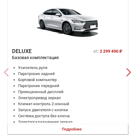
DELUXE
от:
2 299 490 ₽
Базовая комплектация
Усилитель руля
Парктроник задний
Бортовой компьютер
Парктроник передний
Проекционный дисплей
Электропривод зеркал
Климат-контроль 2-зонный
Запуск двигателя с кнопки
Система доступа без ключа
Электроскладывание зеркал
Адаптивный круиз-контроль
Подробнее
Электронная приборная панель