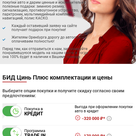
покупки авто и дарим ценные и исключительно
полезные подарки: зимнюю резину,
сигнализацию, противоугонное устройство,
парктроник, мультимедийный комплекс с
навигацией, полис КАСКО.
Каждый оставивший заявку на сайте
получает подарок при покупке!
Жителям Оренбурга дорогу до автосалона
оплачиваем полностью!
Перед тем, как отправиться к нам, забронируйте
понравившуюся модель на нашем сайте, и тогда
она 100% будет в наличии к Вашему приезду.
БИД Цинь Плюс комплектации и цены
Выберите опции покупки и получите скидку согласно своим
предпочтениям:
Выгода при оформлении покупки
Покупка в
авто в кредит
КРЕДИТ
320 000 ₽*
Программа
TRADE IN