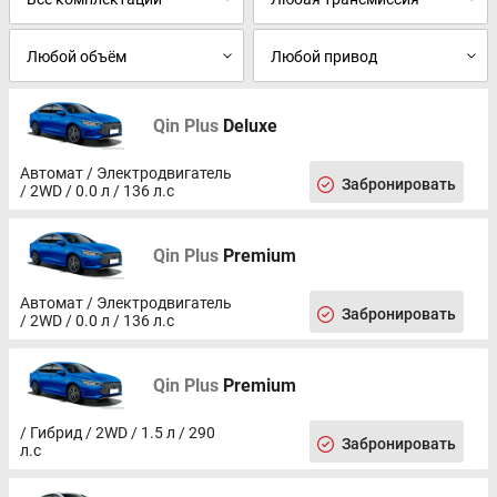
Голосовое управление
Навигационная система
Мультимедиа система с ЖК-экраном
Беспроводная зарядка для смартфона
Диски 17
Иммобилайзер
Qin Plus
Deluxe
Сигнализация
Центральный замок
Автомат / Электродвигатель
Забронировать
Датчик давления в шинах
/ 2WD / 0.0 л / 136 л.с
Система стабилизации (ESP)
Подушки безопасности боковые
Qin Plus
Premium
Подушка безопасности водителя
Подушка безопасности пассажира
Блокировка замков задних дверей
Автомат / Электродвигатель
Забронировать
Антиблокировочная система (ABS)
/ 2WD / 0.0 л / 136 л.с
Антипробуксовочная система (ASR)
Система предотвращения столкновения
Qin Plus
Premium
Подушки безопасности оконные (шторки)
Система помощи при старте в гору (HSA)
Система помощи при торможении (BAS, EBD)
/ Гибрид / 2WD / 1.5 л / 290
Забронировать
л.с
Крепление детского кресла (задний ряд) ISOFIX
Докатка