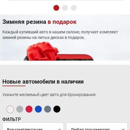
Система выбора режима движения
Электростеклоподъемники задние
Система автоматической парковки
Зимняя резина
в подарок
Электростеклоподъемники передние
Мультифункциональное рулевое колесо
Каждый купивший авто в нашем салоне, получает комплект
Датчик света
зимней резины на литых дисках в подарок.
Светодиодные фары
Дневные ходовые огни
Электрообогрев боковых зеркал
Люк
Кожа (Материал салона)
Спортивные передние сиденья
Складывающееся заднее сиденье
Новые автомобили в наличии
Передний центральный подлокотник
Электрорегулировка передних сидений
Регулировка сиденья водителя по высоте
Укажите желаемый цвет авто для бронирования:
USB
CarPlay
Bluetooth
Розетка 12V
ФИЛЬТР
Аудиосистема
Android Auto