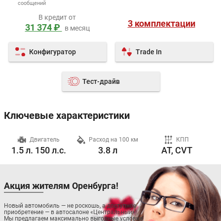
сообщений
В кредит от
3 комплектации
31 374 ₽
в месяц
Конфигуратор
Trade In
Тест-драйв
Ключевые характеристики
ч
Двигатель
Расход на 100 км
КПП
1.5 л. 150 л.с.
3.8 л
AT, CVT
Акция жителям Оренбурга!
Новый автомобиль — не роскошь, а доступное
приобретение — в автосалоне «Центральный»!
Мы предлагаем максимально выгодные условия