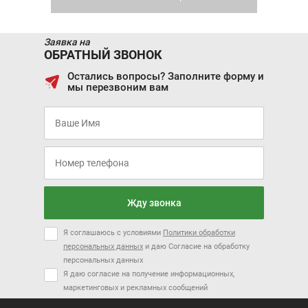
Заявка на
ОБРАТНЫЙ ЗВОНОК
Остались вопросы? Заполните форму и
мы перезвоним вам
Скоро в продаже
Цена от:
1 279 490 ₽
В кредит от:
17 457 ₽/мес.
CHANGAN ALSVIN
CHANGAN LAMORE
Жду звонка
Я соглашаюсь с условиями
Политики обработки
персональных данных
и даю Согласие на обработку
персональных данных
Я даю согласие на получение информационных,
Цена от:
маркетинговых и рекламных сообщений
Цена от:
2 239 490 ₽
1 169 490 ₽