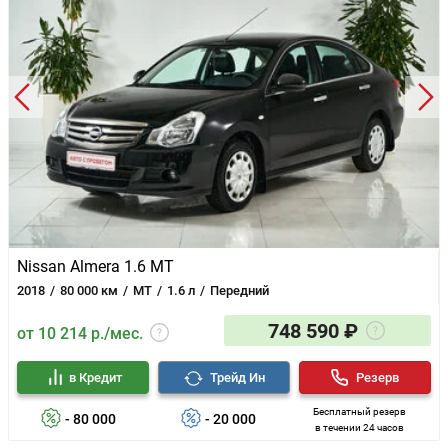
Nissan Almera 1.6 MT
2018
80 000 км
MT
1.6 л
Передний
748 590 ₽
от 10 214 р./мес.
в Кредит
Трейд Ин
Резерв
Бесплатный резерв
- 80 000
- 20 000
в течении 24 часов