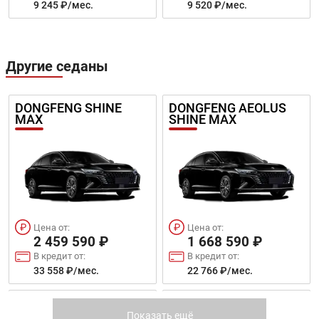
9 245 ₽/мес.
9 520 ₽/мес.
Другие седаны
Цена от:
4 744 590 ₽
В кредит от:
DONGFENG SHINE
DONGFENG AEOLUS
64 734 ₽/мес.
MAX
SHINE MAX
Цена от:
Цена от:
2 459 590 ₽
1 668 590 ₽
В кредит от:
В кредит от:
33 558 ₽/мес.
22 766 ₽/мес.
DONGFENG FUKANG
CHANGAN EADO PLUS
ES600
Показать ещё