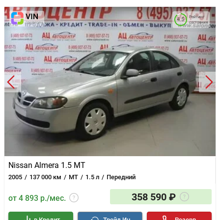
Рейтинг
4.5
состояния
Nissan Almera 1.5 MT
2005
137 000 км
MT
1.5 л
Передний
358 590 ₽
от 4 893 р./мес.
в Кредит
Трейд Ин
Резерв