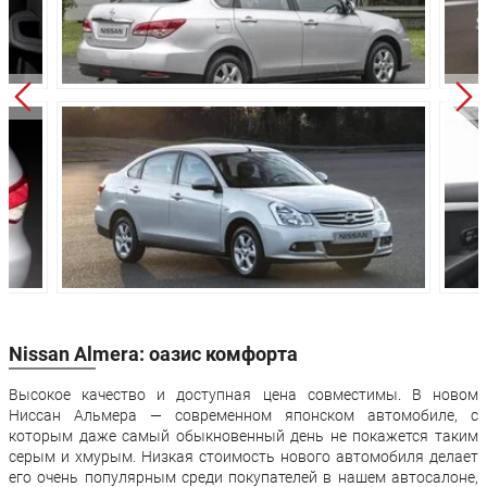
Масса:
1177 кг
1209 кг
Объём багажника:
500 л
500 л
Трансмиссия:
Механическая
Автомат
Привод:
Передний
Передний
Передняя
Независимая -
Независимая 
подвеска:
McPherson
McPherson
Полузависимая -
Полузависима
Задняя подвеска:
торсионная
торсионная
балка
балка
Передние
Дисковые
Дисковые
тормоза:
вентилируемые
вентилируем
Nissan Almera: оазис комфорта
Задние тормоза:
Барабанные
Барабанные
Высокое качество и доступная цена совместимы. В новом
Производство:
Санкт-Петербург
Ниссан Альмера — современном японском автомобиле, с
которым даже самый обыкновенный день не покажется таким
Гарантия:
3 года или 100 000 км пробега
серым и хмурым. Низкая стоимость нового автомобиля делает
его очень популярным среди покупателей в нашем автосалоне,