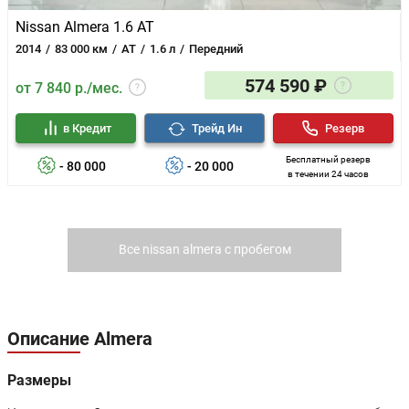
Nissan Almera 1.6 AT
2014
83 000 км
AT
1.6 л
Передний
574 590 ₽
от 7 840 р./мес.
в Кредит
Трейд Ин
Резерв
Бесплатный резерв
- 80 000
- 20 000
в течении 24 часов
Все nissan almera с пробегом
Описание Almera
Размеры