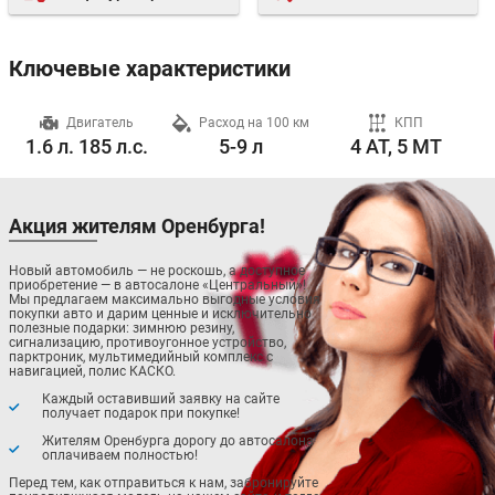
Ключевые характеристики
ч
Двигатель
Расход на 100 км
КПП
1.6 л. 185 л.с.
5-9 л
4 AT, 5 MT
Акция жителям Оренбурга!
Новый автомобиль — не роскошь, а доступное
приобретение — в автосалоне «Центральный»!
Мы предлагаем максимально выгодные условия
покупки авто и дарим ценные и исключительно
полезные подарки: зимнюю резину,
сигнализацию, противоугонное устройство,
парктроник, мультимедийный комплекс с
навигацией, полис КАСКО.
Каждый оставивший заявку на сайте
получает подарок при покупке!
Жителям Оренбурга дорогу до автосалона
оплачиваем полностью!
Перед тем, как отправиться к нам, забронируйте