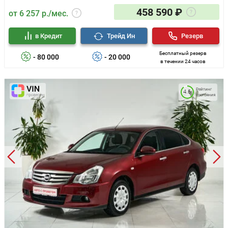
458 590 ₽
от 6 257 р./мес.
в Кредит
Трейд Ин
Резерв
Бесплатный резерв
- 80 000
- 20 000
в течении 24 часов
Рейтинг
4.6
состояния