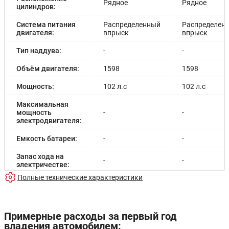
Рядное
Рядное
цилиндров:
Система питания
Распределенный
Распределен
двигателя:
впрыск
впрыск
Тип наддува:
-
-
Объём двигателя:
1598
1598
Мощность:
102 л.с
102 л.с
Максимальная
мощность
-
-
электродвигателя:
Емкость батареи:
-
-
Запас хода на
-
-
электричестве:
Полные технические характеристики
Время зарядки:
-
-
Время зарядки
-
-
(быстрая):
Примерные расходы за первый год
владения автомобилем:
Разгон до 100км/