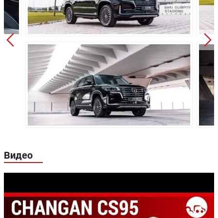
Клиренс:
190 мм
Масса:
2117 кг
Объём багажника:
-
Трансмиссия:
Автомат
Привод:
Полный
Независимая, типа McPherson, с
гидравлическими
Передняя
телескопическими
подвеска:
амортизаторами, со
стабилизатором поперечной
устойчивости
Независимая, многорычажная,
Видео
с гидравлическими
Задняя подвеска:
телескопическими
амортизаторами
Передние
Дисковые вентилируемые
тормоза:
Задние тормоза:
Дисковые