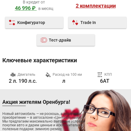
В кредит от
2 комплектации
46 996 ₽
в месяц
Конфигуратор
Trade In
Тест-драйв
Ключевые характеристики
ч
Двигатель
Расход на 100 км
КПП
2 л. 190 л.с.
л
6AT
Акция жителям Оренбурга!
Новый автомобиль — не роскошь, а доступное
приобретение — в автосалоне «Центральный»!
Мы предлагаем максимально выгодные условия
покупки авто и дарим ценные и исключительно
полезные подарки: зимнюю резину,