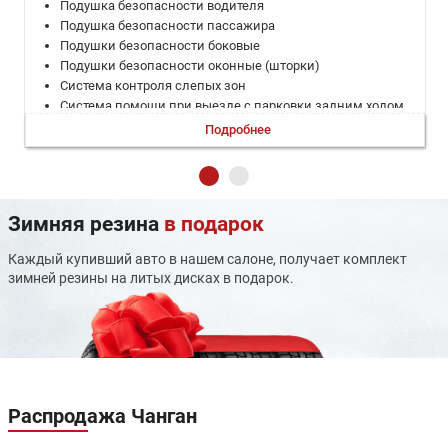
Подушка безопасности водителя
Подушка безопасности пассажира
Подушки безопасности боковые
Подушки безопасности оконные (шторки)
Система контроля слепых зон
Система помощи при выезде с парковки задним ходом
Система помощи при спуске
Подробнее
Система помощи при старте в гору (HSA)
Система помощи при торможении (BAS; EBD)
Система предотвращения столкновения
Система распознавания дорожных знаков
Зимняя резина
в подарок
Система удержания в полосе
ЭРА-ГЛОНАСС
Каждый купивший авто в нашем салоне, получает комплект
Адаптивный круиз-контроль
зимней резины на литых дисках в подарок.
Бортовой компьютер
Дистанционный запуск двигателя
Запуск двигателя с кнопки
Камеры кругового обзора
Климат-контроль многозонный
Мультифункциональное рулевое колесо
Регулировка руля по вылету
Распродажа
Чанган
Регулировка руля по высоте
Система выбора режима движения