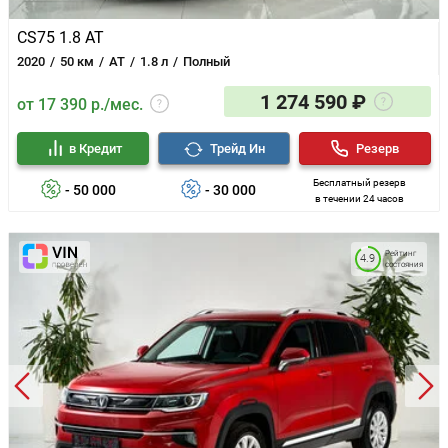
CS75 1.8 AT
2020
50 км
AT
1.8 л
Полный
1 274 590 ₽
от 17 390 р./мес.
в Кредит
Трейд Ин
Резерв
Бесплатный резерв
- 50 000
- 30 000
в течении 24 часов
Рейтинг
4.9
состояния