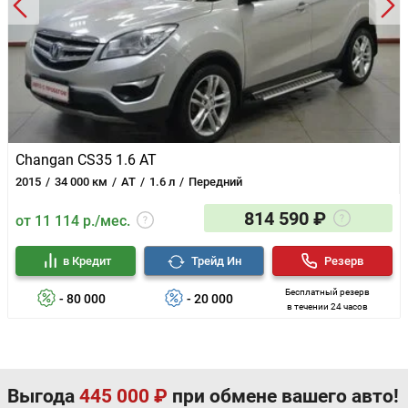
Changan CS35 1.6 AT
2015
34 000 км
AT
1.6 л
Передний
814 590 ₽
от 11 114 р./мес.
в Кредит
Трейд Ин
Резерв
Бесплатный резерв
- 80 000
- 20 000
в течении 24 часов
Выгода
445 000 ₽
при обмене вашего авто!