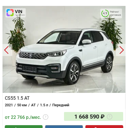
Система доступа без ключа
Усилитель руля
Рейтинг
4.9
состояния
Электронная приборная панель
Электропривод зеркал
Электропривод крышки багажника
Электроскладывание зеркал
Электростеклоподъемники задние
Электростеклоподъемники передние
Вентиляция передних сидений
Декоративная подсветка салона
Кожа (материал салона)
Обогрев рулевого колеса
Отделка кожей рулевого колеса
Отделка кожей рычага КПП
Память сиденья водителя
Панорамная крыша / лобовое стекло
Подогрев передних сидений
CS55 1.5 AT
Регулировка передних сидений по высоте
2021
50 км
AT
1.5 л
Передний
Складывающееся заднее сиденье
Электрорегулировка передних сидений
1 668 590 ₽
от 22 766 р./мес.
Электрорегулировка сиденья водителя
Аудиосистема