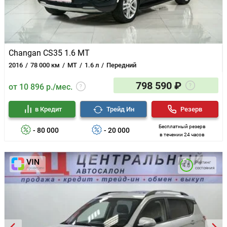
Changan CS35 1.6 MT
2016
78 000 км
MT
1.6 л
Передний
798 590 ₽
от 10 896 р./мес.
в Кредит
Трейд Ин
Резерв
Бесплатный резерв
- 80 000
- 20 000
в течении 24 часов
Рейтинг
4.8
состояния