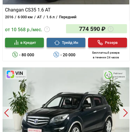
Changan CS35 1.6 AT
2016
6 000 км
AT
1.6 л
Передний
774 590 ₽
от 10 568 р./мес.
в Кредит
Трейд Ин
Резерв
Бесплатный резерв
- 80 000
- 20 000
в течении 24 часов
Рейтинг
4.7
состояния