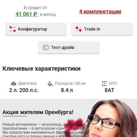
В кредит от
4 комплектации
41 061 ₽
в месяц
Конфигуратор
Trade In
Тест-драйв
Ключевые характеристики
ч
Двигатель
Расход на 100 км
КПП
2 л. 200 л.с.
8.4 л
8AT
Акция жителям Оренбурга!
Новый автомобиль — не роскошь, а доступное
приобретение — в автосалоне «Центральный»!
Мы предлагаем максимально выгодные условия
покупки авто и дарим ценные и исключительно