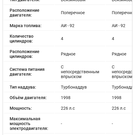
Расположение
Поперечное
Поперечно
двигателя:
Марка топлива:
АИ - 92
АИ - 92
Количество
4
4
цилиндров:
Расположение
Рядное
Рядное
цилиндров:
С
С
Система питания
непосредственным
непосредс
двигателя:
впрыском
впрыском
Тип наддува:
Турбонаддув
Турбонадд
Объём двигателя:
1998
1998
Мощность:
226 л.с
226 л.с
Максимальная
мощность
-
-
электродвигателя: