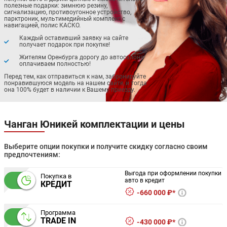
полезные подарки: зимнюю резину,
сигнализацию, противоугонное устройство,
парктроник, мультимедийный комплекс с
навигацией, полис КАСКО.
Каждый оставивший заявку на сайте
получает подарок при покупке!
Жителям Оренбурга дорогу до автосалона
оплачиваем полностью!
Перед тем, как отправиться к нам, забронируйте
понравившуюся модель на нашем сайте, и тогда
она 100% будет в наличии к Вашему приезду.
Чанган Юникей комплектации и цены
Выберите опции покупки и получите скидку согласно своим
предпочтениям:
Выгода при оформлении покупки
Покупка в
авто в кредит
КРЕДИТ
660 000 ₽*
Программа
TRADE IN
430 000 ₽*