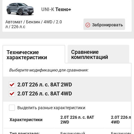
UNI-K
Техно+
Автомат / Бензин / 4WD / 2.0
Забронировать
л / 226 л.с
Сравнение
Технические
комплектаций
характеристики
Выберите модификацию для сравнения:
2.0T 226 л. с. 8AT 2WD
2.0T 226 л. с. 8AT 4WD
Выделить разные характеристики
2.0T 226 л. с. 8AT
2.0T 226 л. 
Характеристики
2WD
4WD
Тип двигателя:
Бензиновый
Бензиновы