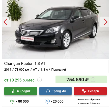
Changan Raeton 1.8 AT
2014
78 000 км
AT
1.8 л
Передний
754 590 ₽
от 10 295 р./мес.
в Кредит
Трейд Ин
Резерв
Бесплатный резерв
- 80 000
- 20 000
в течении 24 часов