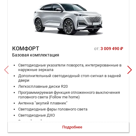
КОМФОРТ
от:
3 009 490 ₽
Базовая комплектация
Светодиодные указатели поворота, интегрированные в
наружные зеркала
Дополнительный светодиодный стоп-сигнал в задней
двери
Легкосплавные диски R20
Программируемая функция отложенного выключения
головного света (Follow me home)
Антенна "акулий плавник"
Светодиодные фары головного света
Светодиодные ДХО
Задний спойлер
Подробнее
Светодиодные указатели поворота
Серебристая окантовка боковых окон