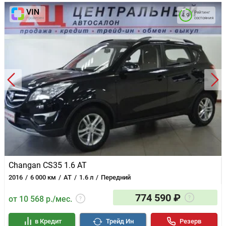
Рейтинг
4.9
состояния
Changan CS35 1.6 AT
2016
6 000 км
AT
1.6 л
Передний
774 590 ₽
от 10 568 р./мес.
в Кредит
Трейд Ин
Резерв