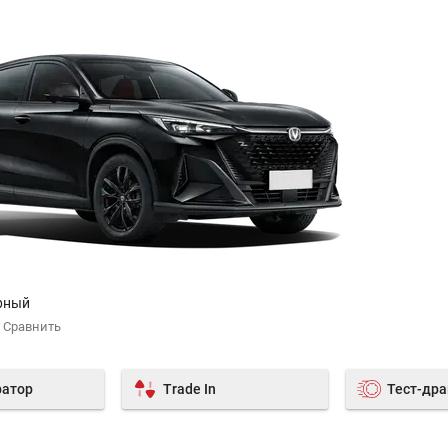
рный
ратор
Trade In
Тест-др