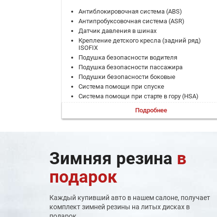
Антиблокировочная система (ABS)
Антипробуксовочная система (ASR)
Датчик давления в шинах
Крепление детского кресла (задний ряд)
ISOFIX
Подушка безопасности водителя
Подушка безопасности пассажира
Подушки безопасности боковые
Система помощи при спуске
Система помощи при старте в гору (HSA)
Система помощи при торможении (BAS; EBD)
Подробнее
Система стабилизации (ESP)
ЭРА-ГЛОНАСС
Дистанционный запуск двигателя
Задержка выключения фар
Зимняя резина
в
Запуск двигателя с кнопки
Камера задняя
подарок
Климат-контроль 1-зонный
Круиз-контроль
Мультифункциональное рулевое колесо
Каждый купивший авто в нашем салоне, получает
Парктроник задний
комплект зимней резины на литых дисках в
Регулировка руля по вылету
подарок.