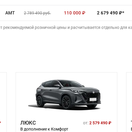
AMT
110 000
₽
2 679 490
₽*
2 789 490
руб.
от рекомендуемой розничной цены и расчитывается отдельно для 
ЛЮКС
₽
от:
2 579 490 ₽
В дополнение к Комфорт