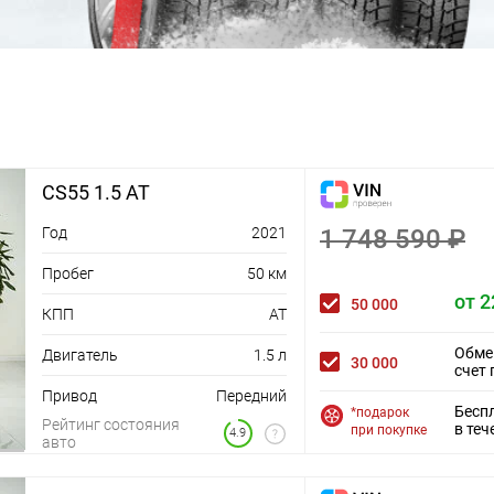
CS55 1.5 AT
Год
2021
1 748 590 ₽
Пробег
50 км
от 2
50 000
КПП
AT
Обме
Двигатель
1.5 л
30 000
счет 
Привод
Передний
Бесп
*подарок
Рейтинг состояния
в теч
при покупке
4.9
авто