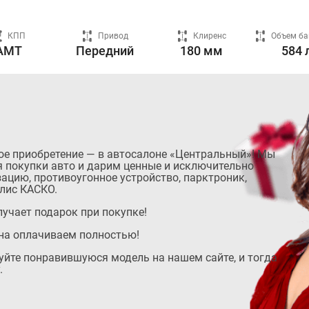
КПП
Привод
Клиренс
Объем ба
AMT
Передний
180 мм
584 
ое приобретение — в автосалоне «Центральный»! Мы
 покупки авто и дарим ценные и исключительно
ацию, противоугонное устройство, парктроник,
лис КАСКО.
учает подарок при покупке!
на оплачиваем полностью!
руйте понравившуюся модель на нашем сайте, и тогда
.