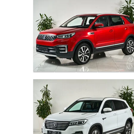
Android Auto
Bluetooth
CarPlay
USB
Датчик света
Дневные ходовые огни
Противотуманные фары
Самозатемняющееся зеркало заднего вида
Светодиодные фары
Электрообогрев боковых зеркал
Диски 17
Иммобилайзер
Центральный замок
Докатка