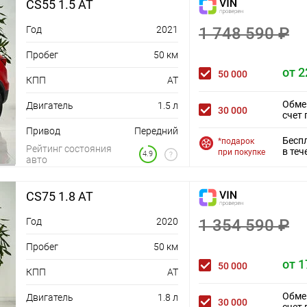
CS55 1.5 AT
Год
2021
1 748 590 ₽
Пробег
50 км
от 2
50 000
КПП
AT
Обме
Двигатель
1.5 л
30 000
счет 
Привод
Передний
Бесп
*подарок
Рейтинг состояния
в теч
при покупке
4.9
авто
CS75 1.8 AT
Год
2020
1 354 590 ₽
Пробег
50 км
от 1
50 000
КПП
AT
Обме
Двигатель
1.8 л
30 000