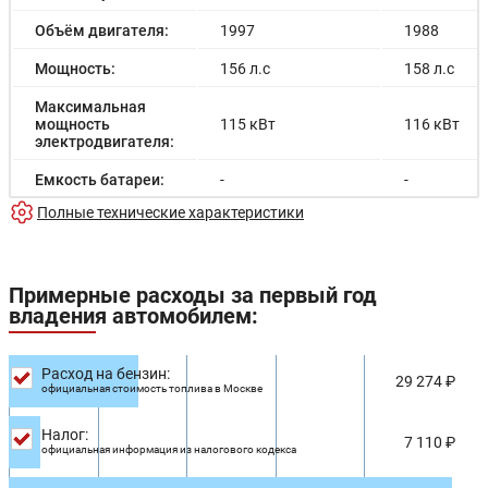
Объём двигателя:
1997
1988
Мощность:
156 л.с
158 л.с
Максимальная
мощность
115 кВт
116 кВт
электродвигателя:
Емкость батареи:
-
-
Полные технические характеристики
Запас хода на
-
-
электричестве:
Время зарядки:
-
-
Примерные расходы за первый год
владения автомобилем:
Время зарядки
-
-
(быстрая):
Разгон до 100км/
Расход на бензин:
-
9.8 с
29 274 ₽
час:
официальная стоимость топлива в Москве
Максимальная
-
201 км/ч
Налог:
скорость:
7 110 ₽
официальная информация из налогового кодекса
Расход в
7.9/100км
-