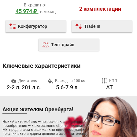
В кредит от
2 комплектации
45 974 ₽
в месяц
Конфигуратор
Trade In
Тест-драйв
Ключевые характеристики
ч
Двигатель
Расход на 100 км
КПП
2-2 л. 201 л.с.
5.6-7.9 л
AT
Акция жителям Оренбурга!
Новый автомобиль — не роскошь, а доступное
приобретение — в автосалоне «Центральный»!
Мы предлагаем максимально выгодные условия
покупки авто и дарим ценные и исключительно