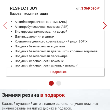
RESPECT JOY
от:
3 369 590 ₽
Базовая комплектация
Антиблокировочная система (ABS)
Антипробуксовочная система (ASR)
Блокировка замков задних дверей
Датчик давления в шинах
Крепление детского кресла (задний ряд) ISOFIX
Подушка безопасности водителя
Подушка безопасности для защиты коленей водителя
Подушка безопасности пассажира
Подушки безопасности боковые
Подушки безопасности оконные (шторки)
Система контроля слепых зон
Подробнее
Система помощи при выезде с парковки задним ходом
Система помощи при старте в гору (HSA)
Система помощи при торможении (BAS; EBD)
Система предотвращения столкновения
Зимняя резина
в подарок
Система предупреждения о выезде из полосы
Система предупреждения о столкновении
Каждый купивший авто в нашем салоне, получает комплект
Система стабилизации (ESP)
зимней резины на литых дисках в подарок.