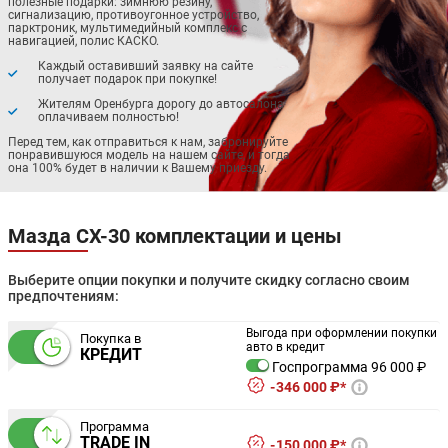
полезные подарки: зимнюю резину,
сигнализацию, противоугонное устройство,
парктроник, мультимедийный комплекс с
навигацией, полис КАСКО.
Каждый оставивший заявку на сайте
получает подарок при покупке!
Жителям Оренбурга дорогу до автосалона
оплачиваем полностью!
Перед тем, как отправиться к нам, забронируйте
понравившуюся модель на нашем сайте, и тогда
она 100% будет в наличии к Вашему приезду.
Мазда СХ-30 комплектации и цены
Выберите опции покупки и получите скидку согласно своим
предпочтениям:
Выгода при оформлении покупки
Покупка в
авто в кредит
КРЕДИТ
Госпрограмма 96 000 ₽
346 000 ₽*
Программа
TRADE IN
150 000 ₽*