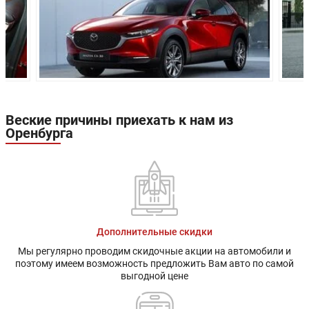
Привод:
Передний
Передний
Передняя
Независимая,
Независима
подвеска:
пружинная
пружинная
Полунезависимая,
Полунезави
Задняя подвеска:
пружинная
пружинная
Передние
Дисковые
Дисковые
Веские причины приехать к нам из
тормоза:
вентилируемые
вентилиру
Оренбурга
Задние тормоза:
Дисковые
Дисковые
Производство:
Владивосток
Гарантия:
3 года или 100 000 км пробега
Дополнительные скидки
Мы регулярно проводим скидочные акции на автомобили и
поэтому имеем возможность предложить Вам авто по самой
выгодной цене