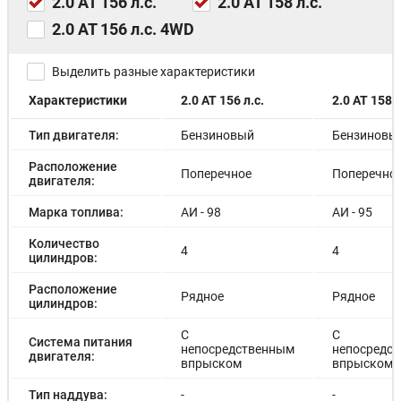
2.0 AT 156 л.с.
2.0 AT 158 л.с.
Диски 18
Легкосплавные диски
2.0 AT 156 л.с. 4WD
Рейлинги на крыше
Иммобилайзер
Выделить разные характеристики
Центральный замок
Докатка
Характеристики
2.0 AT 156 л.с.
2.0 AT 158 л
Тип двигателя:
Бензиновый
Бензиновы
Расположение
Поперечное
Поперечно
двигателя:
Марка топлива:
АИ - 98
АИ - 95
Количество
4
4
цилиндров:
Расположение
Рядное
Рядное
цилиндров:
С
С
Система питания
непосредственным
непосредс
двигателя:
впрыском
впрыском
Тип наддува:
-
-