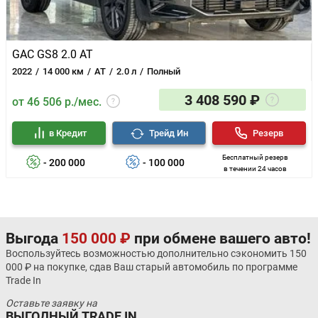
GAC GS8 2.0 AT
2022
14 000 км
AT
2.0 л
Полный
3 408 590 ₽
от 46 506 р./мес.
в Кредит
Трейд Ин
Резерв
Бесплатный резерв
- 200 000
- 100 000
в течении 24 часов
Выгода
150 000 ₽
при обмене вашего авто!
Воспользуйтесь возможностью дополнительно сэкономить 150
000 ₽ на покупке, сдав Ваш старый автомобиль по программе
Trade In
Оставьте заявку на
ВЫГОДНЫЙ TRADE IN