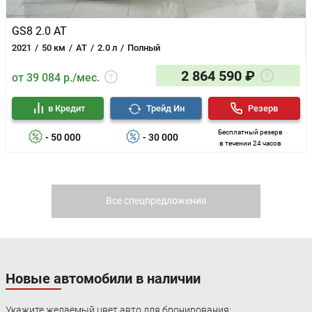
GS8 2.0 AT
2021
50 км
AT
2.0 л
Полный
2 864 590 ₽
от 39 084 р./мес.
в Кредит
Трейд Ин
Резерв
Бесплатный резерв
- 50 000
- 30 000
в течении 24 часов
Все спецпредложения
Новые автомобили в наличии
Укажите желаемый цвет авто для бронирования: