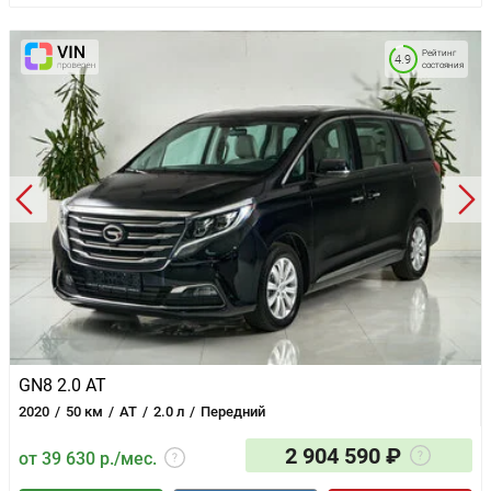
Рейтинг
4.9
состояния
GN8 2.0 AT
2020
50 км
AT
2.0 л
Передний
2 904 590 ₽
от 39 630 р./мес.