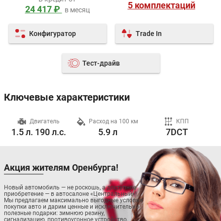
5 комплектаций
24 417 ₽
в месяц
Конфигуратор
Trade In
Тест-драйв
Ключевые характеристики
ч
Двигатель
Расход на 100 км
КПП
1.5 л. 190 л.с.
5.9 л
7DCT
Акция жителям Оренбурга!
Новый автомобиль — не роскошь, а доступное
приобретение — в автосалоне «Центральный»!
Мы предлагаем максимально выгодные условия
покупки авто и дарим ценные и исключительно
полезные подарки: зимнюю резину,
сигнализацию, противоугонное устройство,