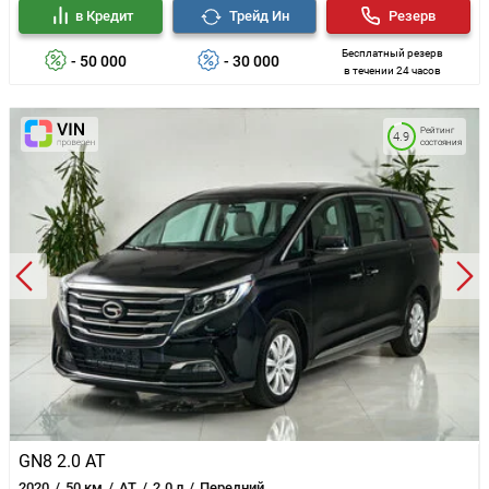
в Кредит
Трейд Ин
Резерв
Бесплатный резерв
- 50 000
- 30 000
в течении 24 часов
Рейтинг
4.9
состояния
GN8 2.0 AT
2020
50 км
AT
2.0 л
Передний