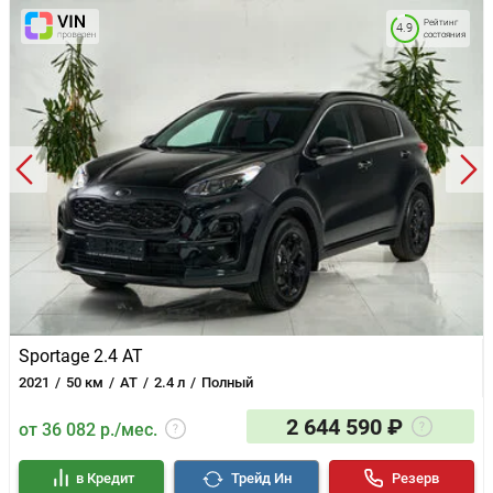
Рейтинг
4.9
состояния
Sportage 2.4 AT
2021
50 км
AT
2.4 л
Полный
2 644 590 ₽
от 36 082 р./мес.
в Кредит
Трейд Ин
Резерв