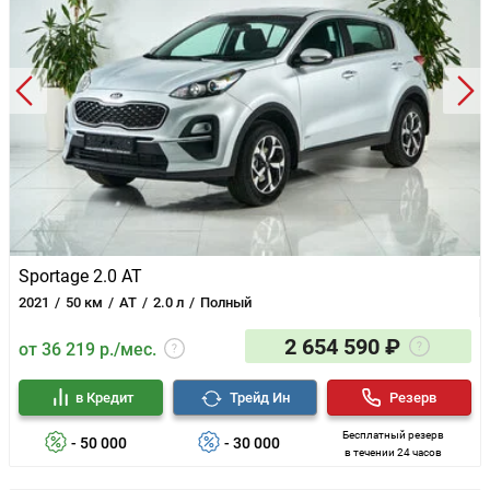
Sportage 2.0 AT
2021
50 км
AT
2.0 л
Полный
2 654 590 ₽
от 36 219 р./мес.
в Кредит
Трейд Ин
Резерв
Бесплатный резерв
- 50 000
- 30 000
в течении 24 часов