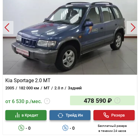
Kia Sportage 2.0 MT
2005
182 000 км
MT
2.0 л
Задний
478 590 ₽
от 6 530 р./мес.
в Кредит
Трейд Ин
Резерв
Бесплатный резерв
- 0
- 0
в течении 24 часов