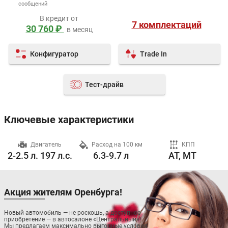
сообщений
В кредит от
7 комплектаций
30 760 ₽
в месяц
Конфигуратор
Trade In
Тест-драйв
Ключевые характеристики
ч
Двигатель
Расход на 100 км
КПП
2-2.5 л. 197 л.с.
6.3-9.7 л
AT, MT
Акция жителям Оренбурга!
Новый автомобиль — не роскошь, а доступное
приобретение — в автосалоне «Центральный»!
Мы предлагаем максимально выгодные условия