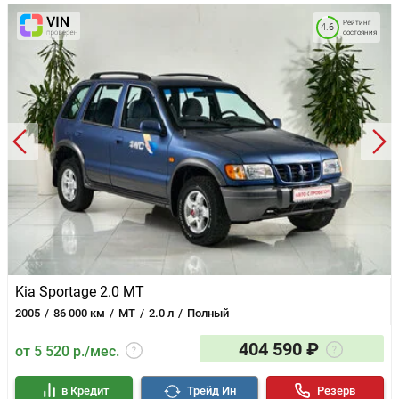
Рейтинг
4.6
состояния
Kia Sportage 2.0 MT
2005
86 000 км
MT
2.0 л
Полный
404 590 ₽
от 5 520 р./мес.
в Кредит
Трейд Ин
Резерв