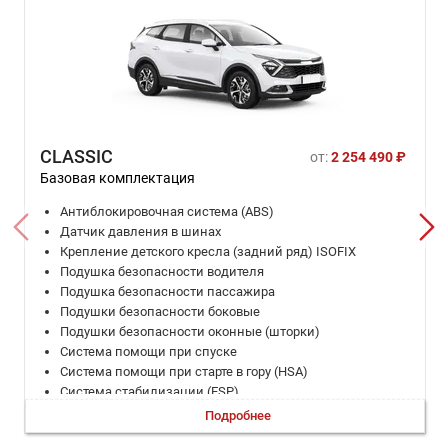
CLASSIC
от:
2 254 490 ₽
Базовая комплектация
Антиблокировочная система (ABS)
Датчик давления в шинах
Крепление детского кресла (задний ряд) ISOFIX
Подушка безопасности водителя
Подушка безопасности пассажира
Подушки безопасности боковые
Подушки безопасности оконные (шторки)
Система помощи при спуске
Система помощи при старте в гору (HSA)
Система стабилизации (ESP)
Система стабилизации рулевого управления (VSM)
Подробнее
ЭРА-ГЛОНАСС