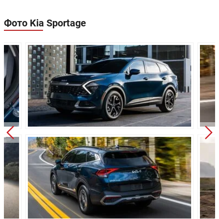
Расход в
6.6/100км
6.5/100км
загородном цикле:
Фото Kia Sportage
Расход в
7.7/100км
8.1/100км
смешанном цикле:
Объем топливного
54 л
54 л
бака:
Длина:
4660 мм
4660 мм
Ширина:
1865 мм
1865 мм
Высота:
1660 мм
1660 мм
Колёсная база:
2755 мм
2755 мм
Клиренс:
181 мм
181 мм
Масса:
1445 кг
1476 кг
Объём багажника:
543 л
543 л
Трансмиссия:
Механическая
Автоматичес