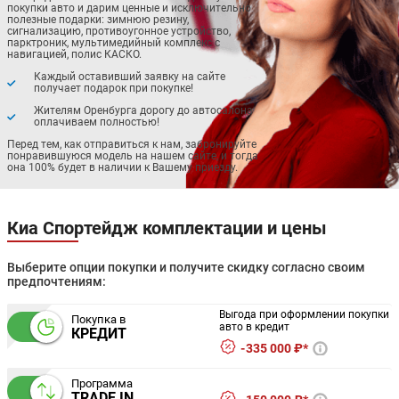
покупки авто и дарим ценные и исключительно
полезные подарки: зимнюю резину,
сигнализацию, противоугонное устройство,
парктроник, мультимедийный комплекс с
навигацией, полис КАСКО.
Каждый оставивший заявку на сайте
получает подарок при покупке!
Жителям Оренбурга дорогу до автосалона
оплачиваем полностью!
Перед тем, как отправиться к нам, забронируйте
понравившуюся модель на нашем сайте, и тогда
она 100% будет в наличии к Вашему приезду.
Киа Спортейдж комплектации и цены
Выберите опции покупки и получите скидку согласно своим
предпочтениям:
Выгода при оформлении покупки
Покупка в
авто в кредит
КРЕДИТ
335 000 ₽*
Программа
TRADE IN