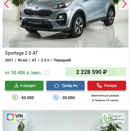
Легкосплавные диски
Иммобилайзер
Центральный замок
Докатка
Sportage 2.0 AT
2021
50 км
AT
2.0 л
Передний
2 228 590 ₽
от 30 406 р./мес.
в Кредит
Трейд Ин
Резерв
Бесплатный резерв
- 50 000
- 30 000
в течении 24 часов
Рейтинг
4.9
состояния